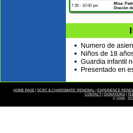
Misa: Pad
7:30 - 10:00 pm
Oración d
Numero de asient
Niños de 18 año
Guardia infantil 
Presentado en e
HOME PAGE
|
SCRC & CHARISMATIC RENEWAL
|
EXPERIENCE RENE
CONTACT
|
DONATIONS
|
TE
© 2008 - 20