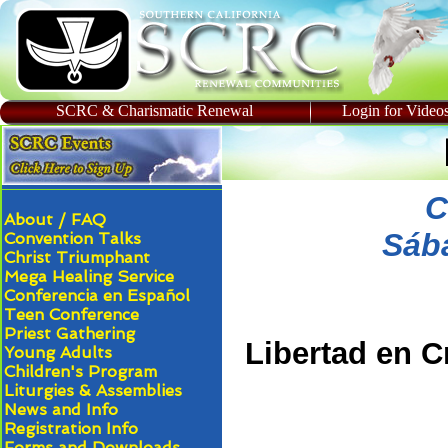
SCRC & Charismatic Renewal
Login for Video
C
About / FAQ
Sáb
Convention Talks
Christ Triumphant
Mega Healing Service
Conferencia en Español
Teen Conference
Priest Gathering
Libertad en C
Young Adults
Children's Program
Liturgies & Assemblies
News and Info
Registration Info
Forms and Downloads