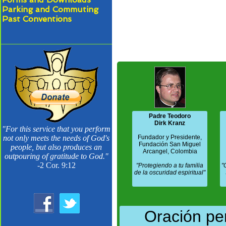
Parking and Commuting
Past Conventions
Padre Teodoro
Dirk Kranz
"For this service that you perform
not only meets the needs of God's
Fundador y Presidente,
Fundación San Miguel
people, but also produces an
Arcangel, Colombia
outpouring of gratitude to God."
-2 Cor. 9:12
"Protegiendo a tu familia
"
de la oscuridad espiritual"
Oración per